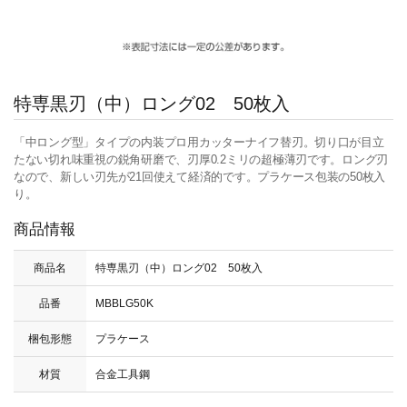
特専黒刃（中）ロング02 50枚入
「中ロング型」タイプの内装プロ用カッターナイフ替刃。切り口が目立
たない切れ味重視の鋭角研磨で、刃厚0.2ミリの超極薄刃です。ロング刃
なので、新しい刃先が21回使えて経済的です。プラケース包装の50枚入
り。
商品情報
商品名
特専黒刃（中）ロング02 50枚入
品番
MBBLG50K
梱包形態
プラケース
材質
合金工具鋼