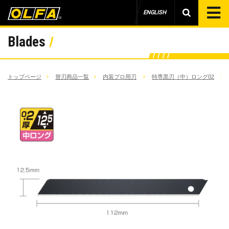
ENGLISH
Blades
トップページ
替刃商品一覧
内装プロ用刃
特専黒刃（中）ロング02