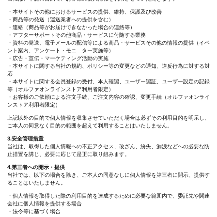
・本サイトその他におけるサービスの提供、維持、保護及び改善
・商品等の発送（運送業者への提供を含む）
・連絡（商品等がお届けできなかった場合の連絡等）
・アフターサポートその他商品・サービスに付随する業務
・資料の発送、電子メールの配信等による商品・サービスその他の情報の提供（イベ
ント案内、アンケート・モニ ター実施等）
・広告・宣伝・マーケティング活動の実施
・本サイトに関する当社の規約、ポリシー等の変更などの通知、違反行為に対する対
応
・本サイトに関する会員登録の受付、本人確認、ユーザー認証、ユーザー設定の記録
等（オルファオンラインストア利用者限定）
・お客様のご依頼による注文手続、ご注文内容の確認、変更手続（オルファオンライ
ンストア利用者限定）
上記以外の目的で個人情報を収集させていただく場合は必ずその利用目的を明示し、
ご本人の同意なく目的の範囲を超えて利用することはいたしません。
3.安全管理措置
当社は、取得した個人情報への不正アクセス、改ざん、紛失、漏洩などへの必要な防
止措置を講じ、必要に応じて是正に取り組みます。
4.第三者への開示・提供
当社では、以下の場合を除き、ご本人の同意なしに個人情報を第三者に開示、提供す
ることはいたしません。
・個人情報を取得した際の利用目的を達成するために必要な範囲内で、委託先や関連
会社に個人情報を提供する場合
・法令等に基づく場合