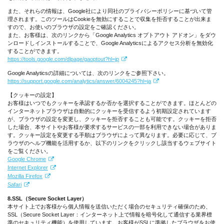
また、それらの情報は、
Google
社により同社のプライバシーポリシーに基づいて管
理されます。このツールは
Cookie
を無効にすることで収集を拒否することが出来ま
すので、お使いのブラウザの設定をご確認ください。
また、お客様は、次のリンクから「
Google Analytics
オプトアウト アドオン」をダウ
ンロードしインストールすることで、
Google Analytics
によるアクセス分析を無効化
することができます。
https://tools.google.com/dlpage/gaoptout?hl=jp
Google Analytics
の詳細については、次のリンクをご参照下さい。
https://support.google.com/analytics/answer/6004245?hl=ja
【クッキーの設定】
お客様はいつでもクッキーを承認するか否かを選択することができます。ほとんどの
インターネットブラウザは自動的にクッキーを受信するよう初期設定されています
が、ブラウザの設定を変更し、クッキーを拒否することも可能です。クッキーを拒否
した場合、本サイトやお客様が要求するサービスの一部を利用できない場合がありま
す。クッキー設定を変更する手順はブラウザによって異なります。必要に応じて、ブ
ラウザのヘルプ機能を活用するか、以下のリンクをクリックし該当するウェブサイト
をご覧ください。
Google Chrome
Internet Explorer
Mozilla Firefox
Safari
8.SSL
（
Secure Socket Layer
）
本サイト上でお客様から個人情報を送信いただく場合のセキュリティ確保のため、
SSL
（
Secure Socket Layer
：インターネット上で情報を暗号化して通信する業界標
準のセキュリティ機能）を使用しています。お客様が
SSL
に準拠したブラウザをお使