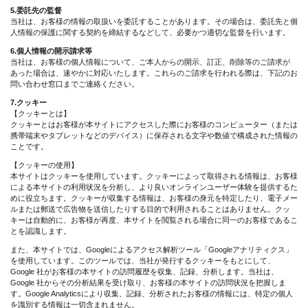
5.委託先の監督
当社は、お客様の情報の取扱いを委託することがあります。その場合は、委託先と個
人情報の保護に関する契約を締結するなどして、必要かつ適切な監督を行います。
6.個人情報の開示請求等
当社は、お客様の個人情報について、ご本人からの開示、訂正、削除等のご請求が
あった場合は、速やかに対応いたします。これらのご請求を行われる際は、下記のお
問い合わせ窓口までご連絡ください。
7.クッキー
【クッキーとは】
クッキーとはお客様が本サイトにアクセスした際にお客様のコンピューター（または
携帯端末やタブレットなどのデバイス）に保存される文字や数値で構成された情報の
ことです。
【クッキーの使用】
本サイトはクッキーを使用しています。クッキーによって取得される情報は、お客様
による本サイトの利用状況を分析し、より良いオンラインユーザー体験を提供するた
めに役立ちます。クッキーが収集する情報は、お客様の身元を特定したり、電子メー
ルまたは郵送で広告物を送信したりする目的で利用されることはありません。クッ
キーは自動的に、お客様が再度、本サイトを閲覧される場合に同一のお客様であるこ
とを認識します。
また、本サイトでは、
Google
によるアクセス解析ツール「
Google
アナリティクス」
を使用しています。このツールでは、当社が発行するクッキーをもとにして、
Google
社がお客様の本サイトの訪問履歴を収集、記録、分析します。当社は、
Google
社からその分析結果を受け取り、お客様の本サイトの訪問状況を把握しま
す。
Google Analytics
により収集、記録、分析されたお客様の情報には、特定の個人
を識別する情報は一切含まれません。