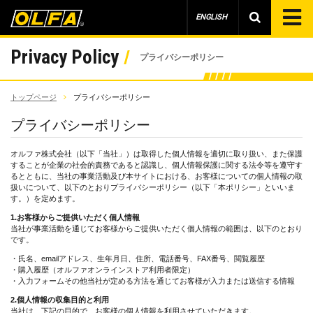
ENGLISH
Privacy Policy
プライバシーポリシー
トップページ
プライバシーポリシー
プライバシーポリシー
オルファ株式会社（以下「当社」）は取得した個人情報を適切に取り扱い、また保護
することが企業の社会的責務であると認識し、個人情報保護に関する法令等を遵守す
るとともに、当社の事業活動及び本サイトにおける、お客様についての個人情報の取
扱いについて、以下のとおりプライバシーポリシー（以下「本ポリシー」といいま
す。）を定めます。
1.お客様からご提供いただく個人情報
当社が事業活動を通じてお客様からご提供いただく個人情報の範囲は、以下のとおり
です。
・氏名、
email
アドレス、生年月日、住所、電話番号、
FAX
番号、閲覧履歴
・購入履歴（オルファオンラインストア利用者限定）
・入力フォームその他当社が定める方法を通じてお客様が入力または送信する情報
2.個人情報の収集目的と利用
当社は、下記の目的で、お客様の個人情報を利用させていただきます。