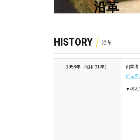
沿革
HISTORY
1956年（昭和31年）
創業者
折る刃
▼折る