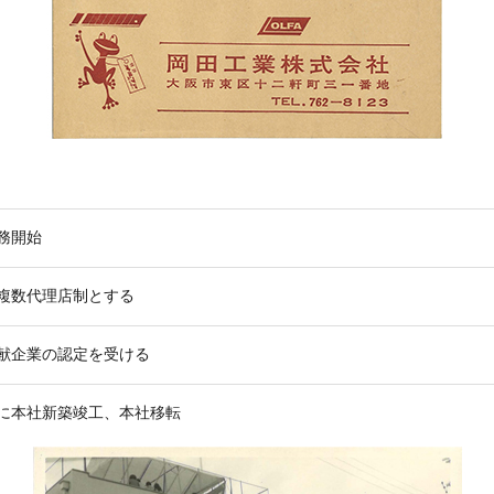
務開始
複数代理店制とする
献企業の認定を受ける
に本社新築竣工、本社移転