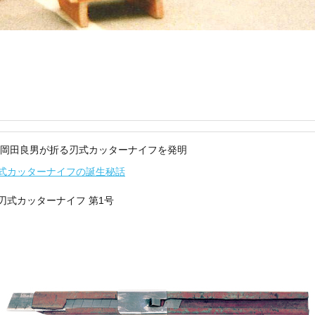
 岡田良男が折る刃式カッターナイフを発明
式カッターナイフの誕生秘話
刃式カッターナイフ 第1号