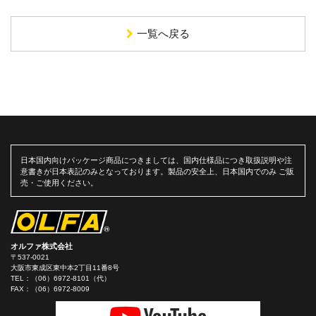
一覧へ戻る
日本国内向けパッケージ商品につきましては、国内仕様品につき取扱説明や注
意書きが日本表記のみとなっております。製品の安全上、日本国内でのみ ご販
売・ご使用ください。
オルファ株式会社
〒537-0021
大阪市東成区東中本2丁目11番8号
TEL：
（06）6972-8101（代）
FAX：（06）6972-8009