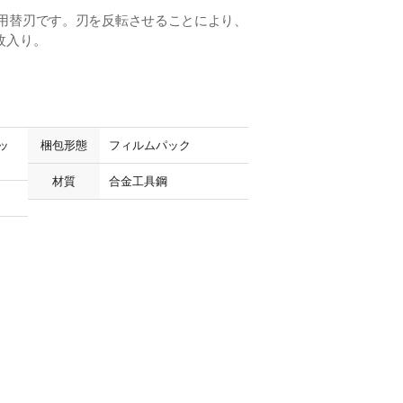
」用替刃です。刃を反転させることにより、
枚入り。
ッ
梱包形態
フィルムパック
材質
合金工具鋼