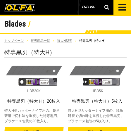
ENGLISH
Blades
トップページ
替刃商品一覧
特大H型刃
特専黒刃（特大H）
特専黒刃（特大H）
HBB20K
HBB5K
特専黒刃（特大Ｈ）20枚入
特専黒刃（特大Ｈ）5枚入
特大H型カッターナイフ用の、鋭角
特大H型カッターナイフ用の、鋭角
研磨で切れ味を重視した特専黒刃。
研磨で切れ味を重視した特専黒刃。
プラケース包装の20枚入り。
プラケース包装の5枚入り。