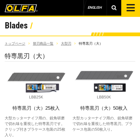
ENGLISH
Blades
トップページ
替刃商品一覧
大型刃
特専黒刃（大）
特専黒刃（大）
LBB25K
LBB50K
特専黒刃（大）25枚入
特専黒刃（大）50枚入
大型カッターナイフ用の、鋭角研磨
大型カッターナイフ用の、鋭角研磨
で切れ味を重視した特専黒刃です。
で切れ味を重視した特専黒刃。プラ
クリップ付きプラケース包装の25枚
ケース包装の50枚入り。
入り。