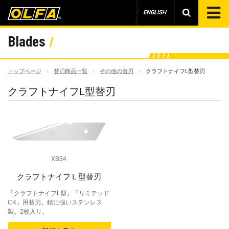
ENGLISH
Blades
トップページ
替刃商品一覧
その他の替刃
クラフトナイフL型替刃
クラフトナイフL型替刃
XB34
クラフトナイフＬ型替刃
「クラフトナイフL型」「リミテッド
CK」用替刃。錆に強いステンレス
製。2枚入り。