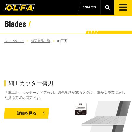
ENGLISH
Blades
トップページ
替刃商品一覧
細工刃
細工カッター替刃
「細工用」カッターナイフ替刃。刃先角度が30度と鋭く、細かな作業に適し
た折る刃式の替刃です。
詳細を見る