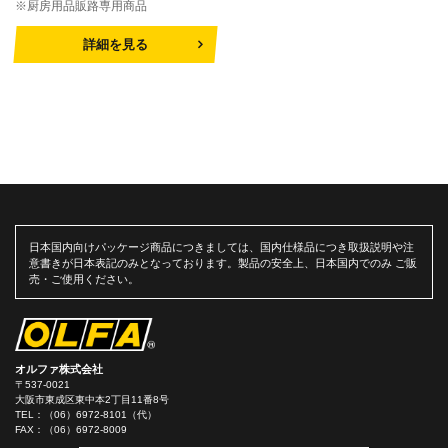
※厨房用品販路専用商品
詳細を見る
日本国内向けパッケージ商品につきましては、国内仕様品につき取扱説明や注
意書きが日本表記のみとなっております。製品の安全上、日本国内でのみ ご販
売・ご使用ください。
オルファ株式会社
〒537-0021
大阪市東成区東中本2丁目11番8号
TEL：
（06）6972-8101（代）
FAX：（06）6972-8009