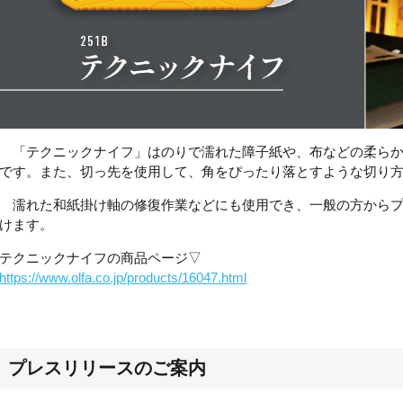
「テクニックナイフ」はのりで濡れた障子紙や、布などの柔ら
です。また、切っ先を使用して、角をぴったり落とすような切り
濡れた和紙
掛け軸の修復作業などにも使用でき、
一般の方から
けます
。
テクニックナイフの商品ページ▽
https://www.olfa.co.jp/products/16047.html
プレスリリースのご案内