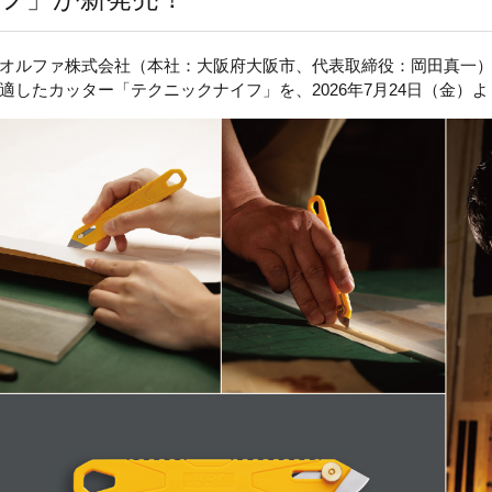
オルファ株式会社（本社：大阪府大阪市、代表取締役：岡田真一
適したカッター
「テクニックナイフ」を、
2026
年7月2
4
日（金）よ