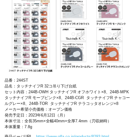
品番：
244ST
品名：タッチナイフ
R 32
コ吊り下げ台紙
セット内容：
244B-OWH
タッチナイフ
R
オフホワイト×
8、
244B-MPK
タッチナイフ
R
モーブピンク×
8、
244B-CGR タッチナイフ
R
チャコー
ルグレー×
8、
244B-TOR タッチナイフ
R
テラコッタオレンジ×
8
メーカー希望小売価格：オープン価格
発売予定日：
2023
年
6
月
12
日（月）
本体寸法：全長
35mm
×全幅
40mm
×全厚
7.4mm
（刃収納時）
本体重量：
7.8g
商品ページ
URL
https://www.olfa.co.jp/products/8293.html