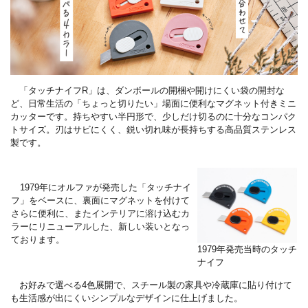
「タッチナイフ
R
」は、ダンボールの開梱や開けにくい袋の開封な
ど、日常生活の「ちょっと切りたい」場面に便利なマグネット付きミニ
カッターです。持ちやすい半円形で、少しだけ切るのに十分なコンパク
トサイズ。刃はサビにくく、鋭い切れ味が長持ちする高品質ステンレス
製です。
1979
年にオルファが発売した「タッチナイ
フ」をベースに、裏面にマグネットを付けて
さらに便利に、またインテリアに溶け込むカ
ラーにリニューアルした、新しい装いとなっ
ております。
1979年発売当時のタッチ
ナイフ
お好みで選べる
4
色展開で、スチール製の家具や冷蔵庫に貼り付けて
も生活感が出にくいシンプルなデザインに仕上げました。