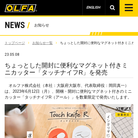
ENGLISH
NEWS
お知らせ
トップページ
お知らせ一覧
ちょっとした開封に便利なマグネット付きミニカッ
23.05.08
ちょっとした開封に便利なマグネット付きミ
ニカッター「タッチナイフR」を発売
オルファ株式会社（本社：大阪府大阪市、代表取締役：岡田真一）
は、2023年
6
月
12
日（月）、開梱・開封に便利なマグネット付きのミニ
カッター「タッチナイフ
R
（アール）」を数量限定で発売いたします。