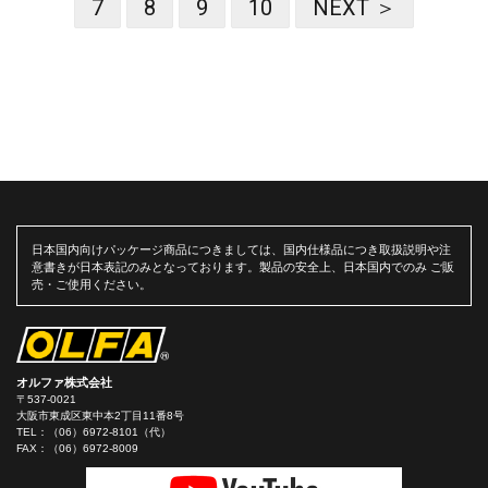
7
8
9
10
NEXT ＞
日本国内向けパッケージ商品につきましては、国内仕様品につき取扱説明や注
意書きが日本表記のみとなっております。製品の安全上、日本国内でのみ ご販
売・ご使用ください。
オルファ株式会社
〒537-0021
大阪市東成区東中本2丁目11番8号
TEL：
（06）6972-8101（代）
FAX：（06）6972-8009