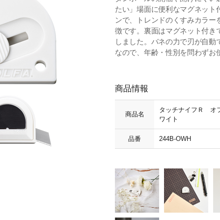
たい」場面に便利なマグネット
ンで、トレンドのくすみカラー
徴です。裏面はマグネット付き
しました。バネの力で刃が自動
なので、年齢・性別を問わずお
商品情報
タッチナイフＲ オ
商品名
ワイト
品番
244B-OWH