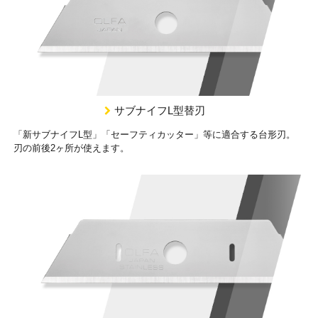
サブナイフL型替刃
「新サブナイフL型」「セーフティカッター」等に適合する台形刃。
刃の前後2ヶ所が使えます。