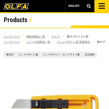
ENGLISH
Products
トップページ
種類別商品一覧
ナイフ
新サブナイフＬ型
トップページ
シリーズ別商品一覧
グッドデザイン賞 受賞商品
新サブナ
替刃式
グッドデザイン賞
グッドデザイン・ロングライフ賞
左右両用