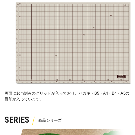
両面に
1cm
刻みのグリッドが入っており、ハガキ・
B5
・
A4
・
B4
・
A3
の
目印が入っています。
SERIES