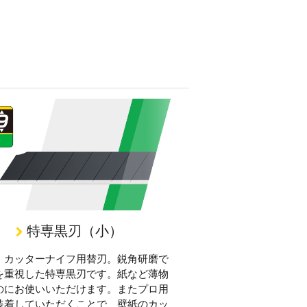
特専黒刃（小）
」カッターナイフ用替刃。鋭角研磨で
を重視した特専黒刃です。紙など薄物
のにお使いいただけます。またプロ用
装着していただくことで、壁紙のカッ