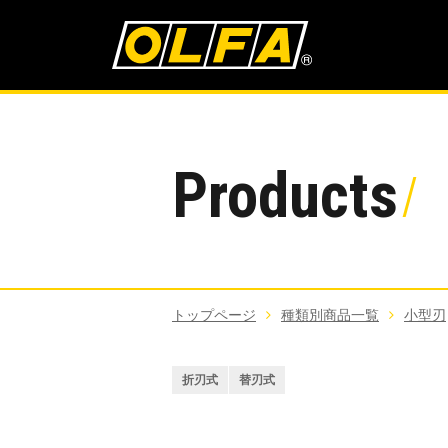
Products
トップページ
種類別商品一覧
小型刃
折刃式
替刃式