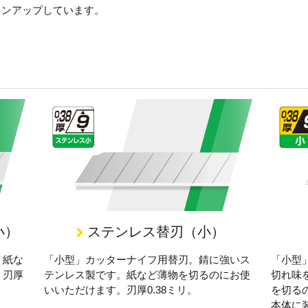
インアップしています。
小）
ステンレス替刃（小）
。紙な
「小型」カッターナイフ用替刃。錆に強いス
「小型
。刃厚
テンレス製です。紙など薄物を切るのにお使
切れ味
いいただけます。刃厚0.38ミリ。
を切る
本体に