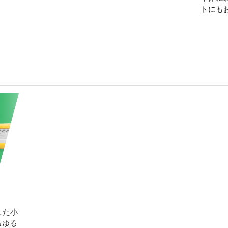
トにも
した小
らゆる