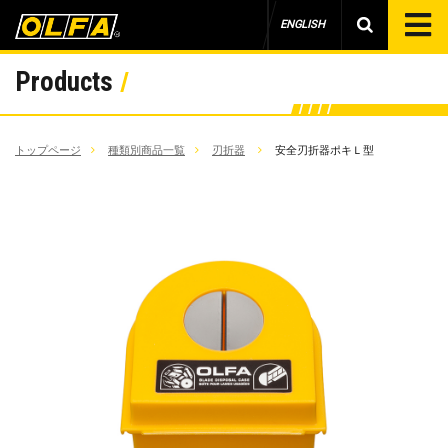
ENGLISH
Products
トップページ
種類別商品一覧
刃折器
安全刃折器ポキＬ型