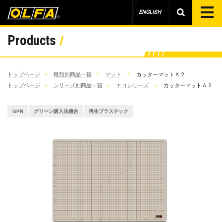
ENGLISH
Products
トップページ
種類別商品一覧
マット
カッターマットＡ２
トップページ
シリーズ別商品一覧
エコシリーズ
カッターマットＡ２
GPN
グリーン購入法適合
再生プラスチック