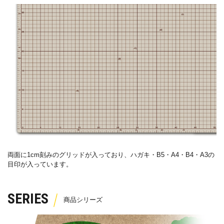
両面に
1cm
刻みのグリッドが入っており、ハガキ・
B5
・
A4
・
B4
・
A3
の
目印が入っています。
SERIES