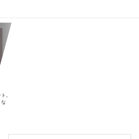
ット。
トな