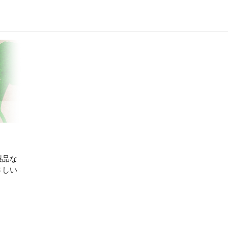
製品な
さしい