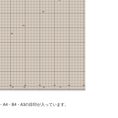
・
A4
・
B4
・
A3
の目印が入っています。