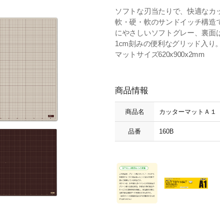
ソフトな刃当たりで、快適なカ
軟・硬・軟のサンドイッチ構造
にやさしいソフトグレー、裏面
1cm刻みの便利なグリッド入り
マットサイズ620x900x2mm
商品情報
商品名
カッターマットＡ１
品番
160B