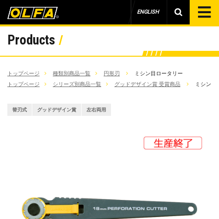
ENGLISH
Products
トップページ
種類別商品一覧
円形刃
ミシン目ロータリー
トップページ
シリーズ別商品一覧
グッドデザイン賞 受賞商品
ミシン目
替刃式
グッドデザイン賞
左右両用