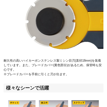
耐久性の高いハイカーボンステンレス製ミシン目刃
(
直径
18mm)
を装着
しています。また、ブレードカバー
(
黄色部分
)
があるため、保管時も安
心です。
※ブレードカバーを手前に引くと刃が出ます。
様々なシーンで活躍