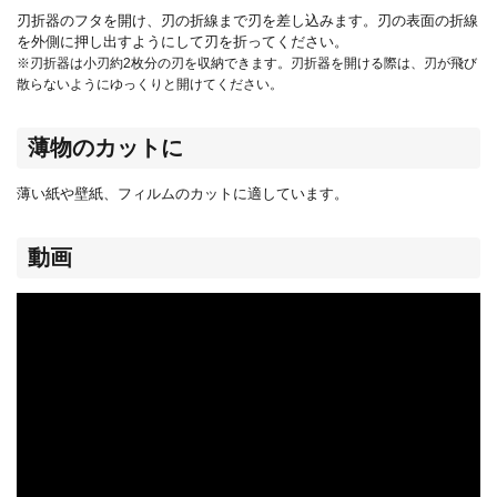
刃折器のフタを開け、刃の折線まで刃を差し込みます。刃の表面の折線
を外側に押し出すようにして刃を折ってください。
※刃折器は小刃約2枚分の刃を収納できます。刃折器を開ける際は、刃が飛び
散らないようにゆっくりと開けてください。
薄物のカットに
薄い紙や壁紙、フィルムのカットに適しています。
動画