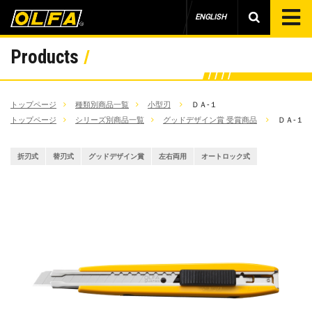
ENGLISH
Products
トップページ
種類別商品一覧
小型刃
ＤＡ‐１
トップページ
シリーズ別商品一覧
グッドデザイン賞 受賞商品
ＤＡ‐１
折刃式
替刃式
グッドデザイン賞
左右両用
オートロック式