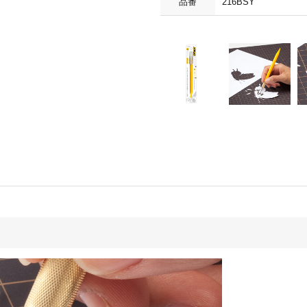
品番
216BSY