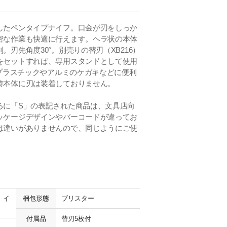
したペンタイプナイフ。口金が刃をしっか
密な作業も快適に行えます。ヘラ状の本体
刃先角度30°。別売りの替刃（XB216）
をセットすれば、専用スタンドとして使用
はプラスチックやアルミのケガキなどに便利
時本体に刃は装着しておりません。
ろに「S」の表記された商品は、文具店向
ッケージデザインやバーコードが違ってお
は違いがありませんので、同じようにご使
 イ
梱包形態
ブリスター
付属品
替刃5枚付