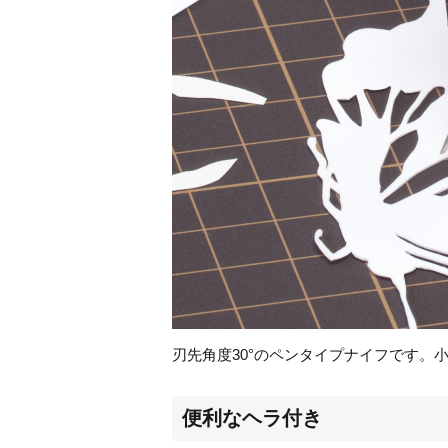
刃先角度
30
°のペンタイプナイフです。
便利なヘラ付き