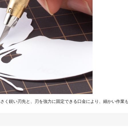
小さく鋭い刃先と、刃を強力に固定できる口金により、細かい作業