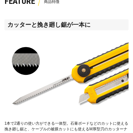
FEATURE
カッターと挽き廻し鋸が一本に
1本で
2
通りの使い方ができる一体型。石膏ボードなどのカットに使える
挽き廻し鋸と、ケーブルの被膜カットにも使える
M
厚型刃のカッターナ