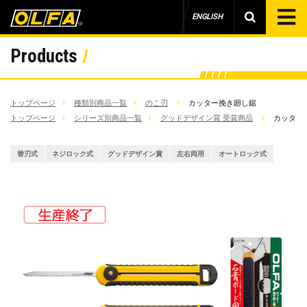
ENGLISH
Products
トップページ
種類別商品一覧
のこ刃
カッター挽き廻し鋸
トップページ
シリーズ別商品一覧
グッドデザイン賞 受賞商品
カッター
替刃式
ネジロック式
グッドデザイン賞
左右両用
オートロック式