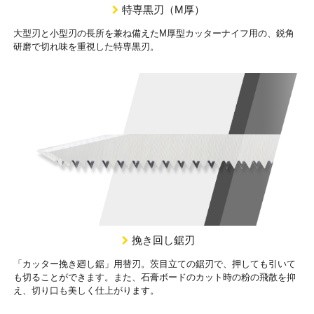
特専黒刃（M厚）
大型刃と小型刃の長所を兼ね備えたM厚型カッターナイフ用の、鋭角
研磨で切れ味を重視した特専黒刃。
挽き回し鋸刃
「カッター挽き廻し鋸」用替刃。茨目立ての鋸刃で、押しても引いて
も切ることができます。また、石膏ボードのカット時の粉の飛散を抑
え、切り口も美しく仕上がります。