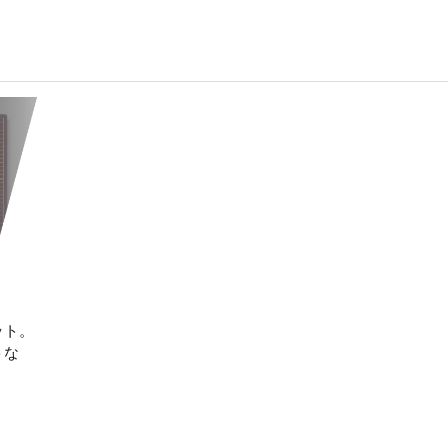
ット。
トな