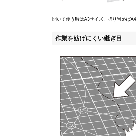
開いて使う時は
A3
サイズ、折り畳めば
A4
作業を妨げにくい継ぎ目