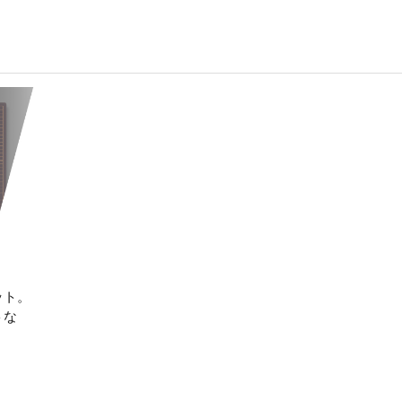
ット。
トな