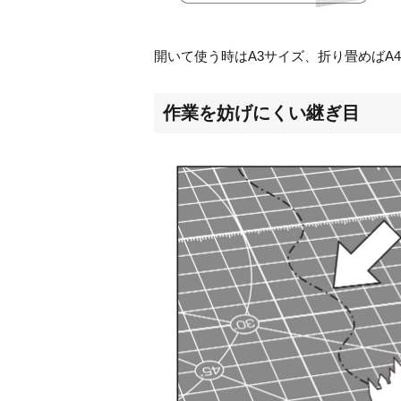
開いて使う時は
A3
サイズ、折り畳めば
A4
作業を妨げにくい継ぎ目