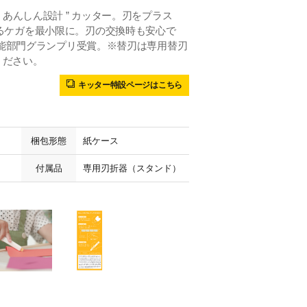
 あんしん設計 ” カッター。刃をプラス
るケガを最小限に。刃の交換時も安心で
8機能部門グランプリ受賞。※替刃は専用替刃
ください。
キッター特設ページはこちら
梱包形態
紙ケース
付属品
専用刃折器（スタンド）