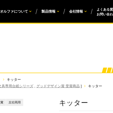
よくある質
オルファについて
製品情報
会社情報
お問い合わ
キッター
文具専用台紙シリーズ
,
グッドデザイン賞 受賞商品
]
キッター
キッター
ン賞
左右両用