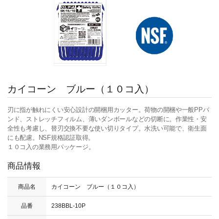
カイコーン ブルー（１０コ入）
刃に指が触れにくい安心設計の開梱用カッター。荷物の開梱や一般PPバ
ンド、ストレッチフィルム、薄いダンボールなどの切断に。作業性・安
全性も考慮し、替刃交換不要な使い切りタイプ。水洗い可能で、衛生面
にも配慮。NSF規格認証取得。
１０コ入の業務用パッケージ。
商品情報
商品名
カイコーン ブルー（１０コ入）
品番
238BBL-10P