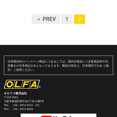
＜ PREV
1
2
日本国内向けパッケージ商品につきましては、国内仕様品につき取扱説明や注
意書きが日本表記のみとなっております。製品の安全上、日本国内でのみ ご販
売・ご使用ください。
オルファ株式会社
〒537-0021
大阪市東成区東中本2丁目11番8号
TEL：
（06）6972-8101（代）
FAX：（06）6972-8009