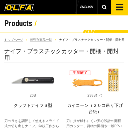
ENGLISH
Products
トップページ
種類別商品一覧
ナイフ・プラスチックカッター・開梱・開封用
ナイフ・プラスチックカッター・開梱・開封
用
26B
238Bﾀﾞｲｼ
クラフトナイフＳ型
カイコーン（２０コ吊り下げ
台紙）
刃の長さを調節して使えるスライド
刃に指が触れにくい安心設計の開梱
式の切り出しナイフ。学校工作から
用カッター。荷物の開梱や一般PPバ