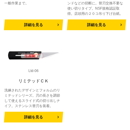
一般作業まで。
ンドなどの切断に。替刃交換不要な
使い切りタイプ。NSF規格認証取
得。店頭用の２０コ吊り下げ台紙。
詳細を見る
詳細を見る
Ltd-06
リミテッドＣＫ
洗練されたデザインとフォルムのリ
ミテッドシリーズ。刃の長さを調節
して使えるスライド式の切り出しナ
イフ。ステンレス替刃を装着。
詳細を見る