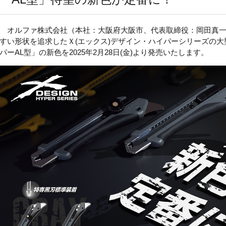
オルファ株式会社（本社：大阪府大阪市、代表取締役：岡田真一
すい形状を追求したＸ
(
エックス
)
デザイン・ハイパーシリーズの大
パー
AL
型」の新色を
2025
年
2
月
28
日
(
金
)
より発売いたします。