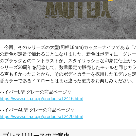
今回、そのシリーズの大型
(
刃幅
18mm)
カッターナイフである「
の新色が定番で加わることになりました。新色はボディに「グレ
のブラックとのコントラストが、スタイリッシュな印象に仕上が
シリーズ
20
周年を記念して、数量限定で販売したモデルと同じカ
る声も多かったことから、そのボディカラーを採用したモデルを
番カラーであるイエローとはまた違った魅力をお楽しみください
ハイパーL型 グレーの商品ページ▽
https://www.olfa.co.jp/products/12416.html
ハイパーAL型 グレーの商品ページ▽
https://www.olfa.co.jp/products/12420.html
プレスリリースのご案内