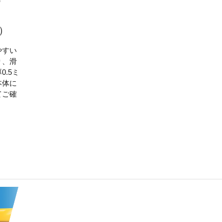
）
やすい
り、滑
.5ミ
本体に
てご確