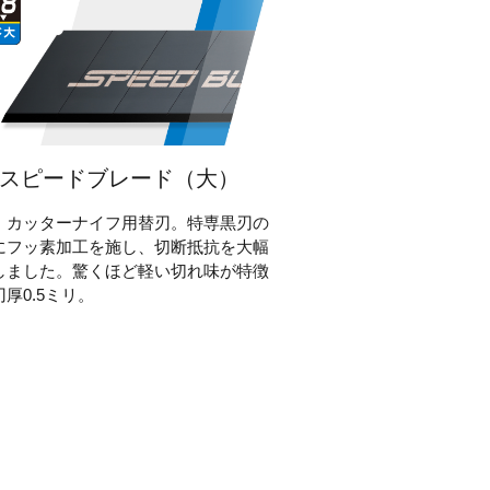
スピードブレード（大）
」カッターナイフ用替刃。特専黒刃の
にフッ素加工を施し、切断抵抗を大幅
しました。驚くほど軽い切れ味が特徴
厚0.5ミリ。