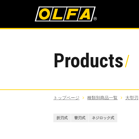
Products
トップページ
種類別商品一覧
大型刃
折刃式
替刃式
ネジロック式