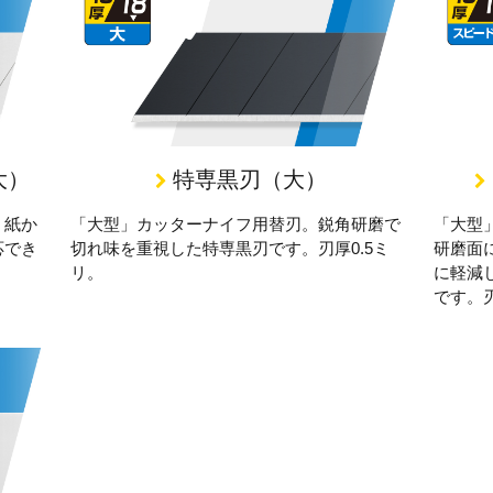
大）
特専黒刃（大）
。紙か
「大型」カッターナイフ用替刃。鋭角研磨で
「大型
応でき
切れ味を重視した特専黒刃です。刃厚0.5ミ
研磨面
リ。
に軽減
です。刃