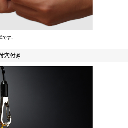
式です。
付穴付き