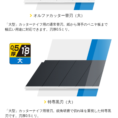
オルファカッター替刃（大）
「大型」カッターナイフ用の通常替刃。紙から薄手のベニヤ板まで
幅広い用途に対応できます。刃厚0.5ミリ。
特専黒刃（大）
「大型」カッターナイフ用替刃。鋭角研磨で切れ味を重視した特専黒
刃です。刃厚0.5ミリ。