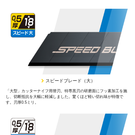
スピードブレード（大）
「大型」カッターナイフ用替刃。特専黒刃の研磨面にフッ素加工を施
し、切断抵抗を大幅に軽減しました。驚くほど軽い切れ味が特徴で
す。刃厚0.5ミリ。