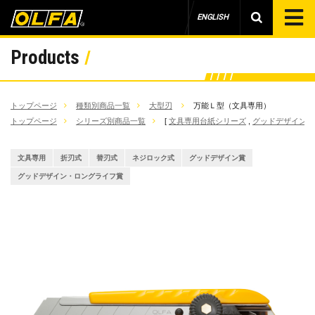
ENGLISH
Products
トップページ
種類別商品一覧
大型刃
万能Ｌ型（文具専用）
トップページ
シリーズ別商品一覧
[
文具専用台紙シリーズ
,
グッドデザイン賞
文具専用
折刃式
替刃式
ネジロック式
グッドデザイン賞
グッドデザイン・ロングライフ賞