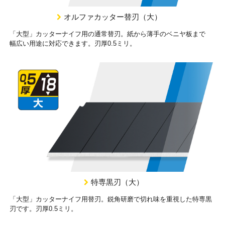
オルファカッター替刃（大）
「大型」カッターナイフ用の通常替刃。紙から薄手のベニヤ板まで
幅広い用途に対応できます。刃厚0.5ミリ。
特専黒刃（大）
「大型」カッターナイフ用替刃。鋭角研磨で切れ味を重視した特専黒
刃です。刃厚0.5ミリ。