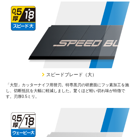
スピードブレード（大）
「大型」カッターナイフ用替刃。特専黒刃の研磨面にフッ素加工を施
し、切断抵抗を大幅に軽減しました。驚くほど軽い切れ味が特徴で
す。刃厚0.5ミリ。