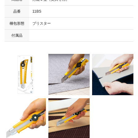
品番
11BS
梱包形態
ブリスター
付属品