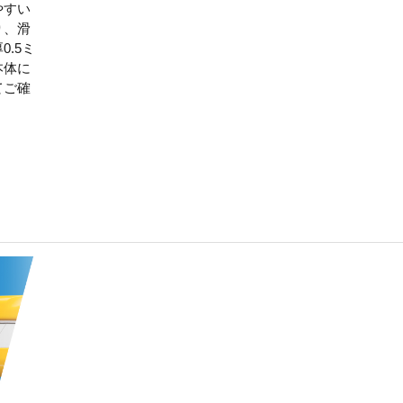
やすい
り、滑
.5ミ
本体に
てご確