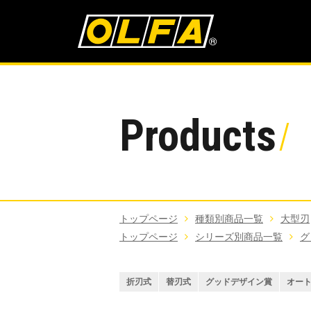
Products
トップページ
種類別商品一覧
大型刃
トップページ
シリーズ別商品一覧
グ
折刃式
替刃式
グッドデザイン賞
オー