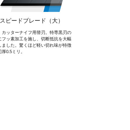
スピードブレード（大）
」カッターナイフ用替刃。特専黒刃の
にフッ素加工を施し、切断抵抗を大幅
しました。驚くほど軽い切れ味が特徴
厚0.5ミリ。