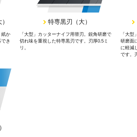
大）
特専黒刃（大）
。紙か
「大型」カッターナイフ用替刃。鋭角研磨で
「大型
応でき
切れ味を重視した特専黒刃です。刃厚0.5ミ
研磨面
リ。
に軽減
です。刃
）