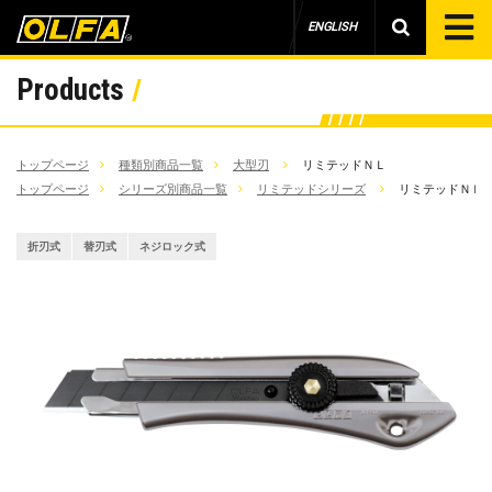
ENGLISH
Products
トップページ
種類別商品一覧
大型刃
リミテッドＮＬ
トップページ
シリーズ別商品一覧
リミテッドシリーズ
リミテッドＮＬ
折刃式
替刃式
ネジロック式