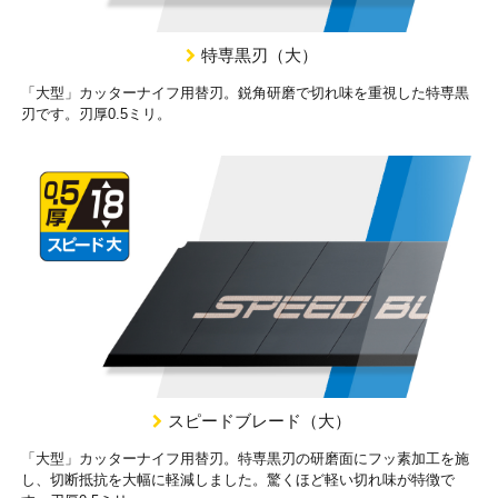
特専黒刃（大）
「大型」カッターナイフ用替刃。鋭角研磨で切れ味を重視した特専黒
刃です。刃厚0.5ミリ。
スピードブレード（大）
「大型」カッターナイフ用替刃。特専黒刃の研磨面にフッ素加工を施
し、切断抵抗を大幅に軽減しました。驚くほど軽い切れ味が特徴で