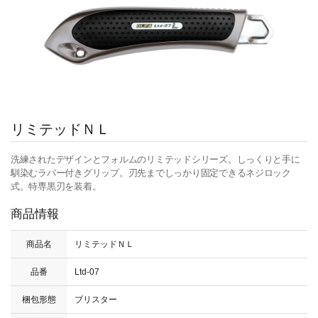
リミテッドＮＬ
洗練されたデザインとフォルムのリミテッドシリーズ。しっくりと手に
馴染むラバー付きグリップ。刃先までしっかり固定できるネジロック
式。特専黒刃を装着。
商品情報
商品名
リミテッドＮＬ
品番
Ltd-07
梱包形態
ブリスター