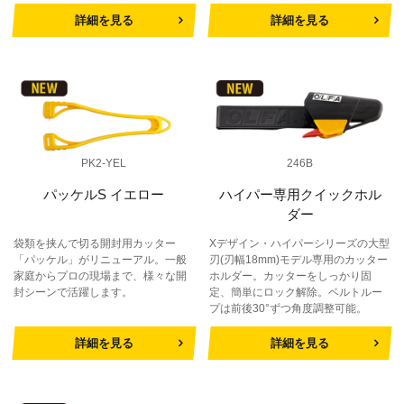
詳細を見る
詳細を見る
PK2-YEL
246B
パッケルS イエロー
ハイパー専用クイックホル
ダー
袋類を挟んで切る開封用カッター
Xデザイン・ハイパーシリーズの大型
「パッケル」がリニューアル。一般
刃(刃幅18mm)モデル専用のカッター
家庭からプロの現場まで、様々な開
ホルダー。カッターをしっかり固
封シーンで活躍します。
定、簡単にロック解除。ベルトルー
プは前後30°ずつ角度調整可能。
詳細を見る
詳細を見る