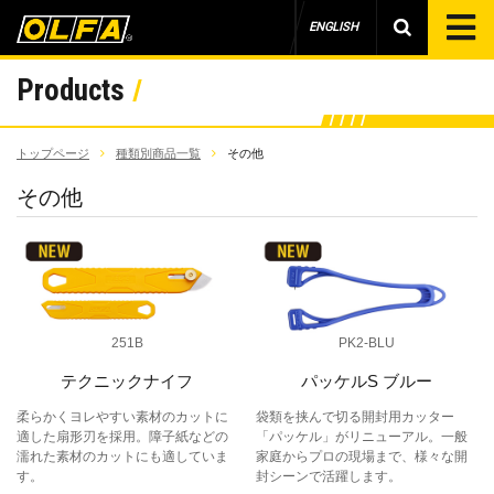
ENGLISH
Products
トップページ
種類別商品一覧
その他
その他
251B
PK2-BLU
テクニックナイフ
パッケルS ブルー
柔らかくヨレやすい素材のカットに
袋類を挟んで切る開封用カッター
適した扇形刃を採用。障子紙などの
「パッケル」がリニューアル。一般
濡れた素材のカットにも適していま
家庭からプロの現場まで、様々な開
す。
封シーンで活躍します。