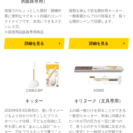
房販路専用）
現場でのちょっとした開封・開梱作
袋類を挟んで切る開封用カッター。
業に便利なマグネット内蔵のコンパ
一般家庭からプロの現場まで、様々
クトナイフです。水洗いできるステ
な開封シーンで活躍します。
ンレス刃。
※厨房用品販路専用商品
詳細を見る
詳細を見る
236BS-BP
209BS
キッター
キリヌーク（文具専用）
2020年8月3日発売の、使い方イメー
上の紙一枚だけを切ることができる
ジをより分かりやすくしたブリス
一枚切りカッター。本体に内蔵され
ターパック仕様。子どもが自由に工
たバネが刃の圧力を一定に保つの
作を楽しめる ” あんしん設計 ” カッ
で、使う人のチカラ加減に左右され
ター。刃をプラスチックで覆うこと
ない安定した一枚切りが可能です。