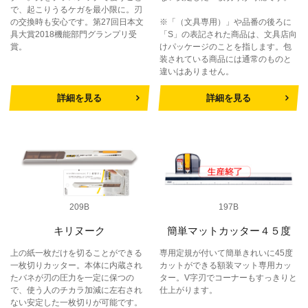
で、起こりうるケガを最小限に。刃
の交換時も安心です。第27回日本文
※「（文具専用）」や品番の後ろに
具大賞2018機能部門グランプリ受
「S」の表記された商品は、文具店向
賞。
けパッケージのことを指します。包
装されている商品には通常のものと
違いはありません。
詳細を見る
詳細を見る
209B
197B
キリヌーク
簡単マットカッター４５度
上の紙一枚だけを切ることができる
専用定規が付いて簡単きれいに45度
一枚切りカッター。本体に内蔵され
カットができる額装マット専用カッ
たバネが刃の圧力を一定に保つの
ター。V字刃でコーナーもすっきりと
で、使う人のチカラ加減に左右され
仕上がります。
ない安定した一枚切りが可能です。