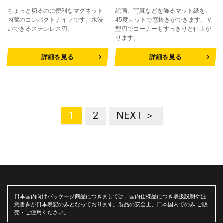
ちょっと切るのに便利なマグネット
絵画、写真などを飾るマット紙を、
内蔵のコンパクトナイフです。水洗
45度カットで窓抜きができます。Ｖ
いできるステンレス刃。
型刃でコーナーもすっきりと仕上が
ります。
詳細を見る
詳細を見る
1
2
NEXT ＞
日本国内向けパッケージ商品につきましては、国内仕様品につき取扱説明や注
意書きが日本表記のみとなっております。製品の安全上、日本国内でのみ ご販
売・ご使用ください。