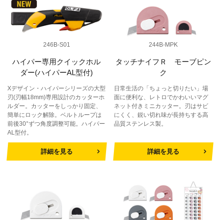
246B-S01
244B-MPK
ハイパー専用クイックホル
タッチナイフＲ モーブピン
ダー(ハイパーAL型付)
ク
Xデザイン・ハイパーシリーズの大型
日常生活の「ちょっと切りたい」場
刃(刃幅18mm)専用設計のカッターホ
面に便利な、レトロでかわいいマグ
ルダー。カッターをしっかり固定、
ネット付きミニカッター。刃はサビ
簡単にロック解除。ベルトループは
にくく、鋭い切れ味が長持ちする高
前後30°ずつ角度調整可能。ハイパー
品質ステンレス製。
AL型付。
詳細を見る
詳細を見る