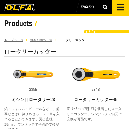
ENGLISH
Products
トップページ
種類別商品一覧
ロータリーカッター
ロータリーカッター
235B
234B
ミシン目ロータリー28
ロータリーカッター45
紙・フィルム・ビニールなどに、必
直径45mm円形刃を装着したロータ
要なときに切り離せるミシン目を入
リーカッター。ワンタッチで替刃の
れることができます。刃は直径
交換が可能です。
28mm。ワンタッチで替刃の交換が