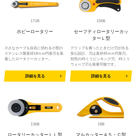
172B
156B
ホビーロータリー
セーフティロータリーカッ
ターＬ型
小さなカーブも自在に切れる小型の
グリップを握ったときだけ刃が出る
ステンレス製直径18ｍｍ円形刃を装
安心設計。刃は直径45ｍｍ円形刃。
着したロータリーカッター。
別売の45ミリピンキング刃、45ミリ
ウェーブ刃も装着可能です。
詳細を見る
詳細を見る
136B
29B
ロータリーカッターＬＬ型
マルカッター４５・Ｃ型